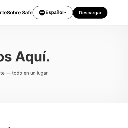
language
Descargar
rte
Sobre Safe
Español
s Aquí.
te — todo en un lugar.