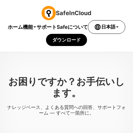
SafeInCloud
language
機能
ホーム
サポート
Safeについて
日本語
ダウンロード
お困りですか？お手伝いし
ます。
ナレッジベース、よくある質問への回答、サポートフォ
ーム — すべて一箇所に。