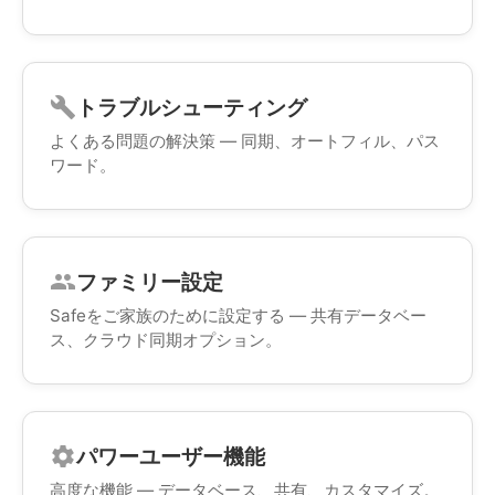
トラブルシューティング
build
よくある問題の解決策 — 同期、オートフィル、パス
ワード。
ファミリー設定
group
Safeをご家族のために設定する — 共有データベー
ス、クラウド同期オプション。
パワーユーザー機能
settings
高度な機能 — データベース、共有、カスタマイズ。