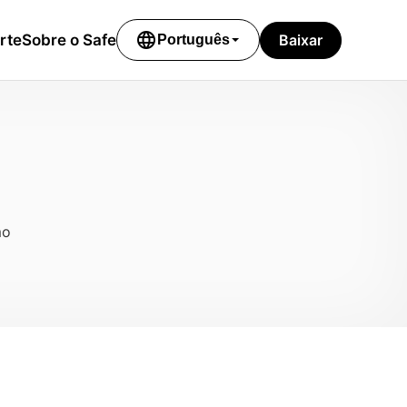
language
Baixar
rte
Sobre o Safe
Português
mo