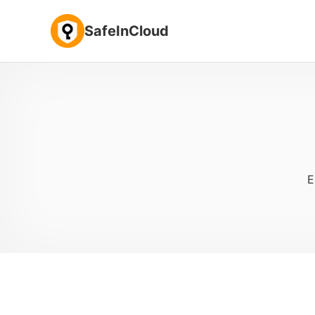
SafeInCloud
E