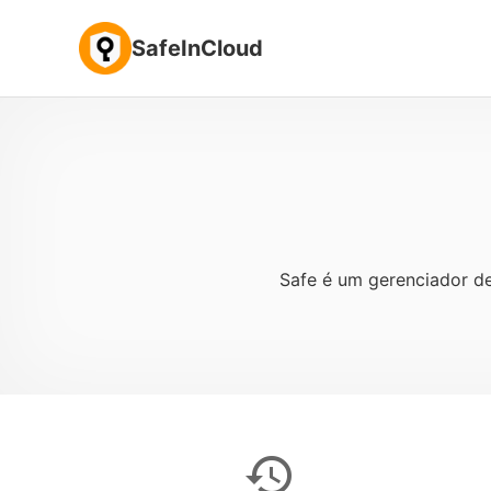
SafeInCloud
Safe é um gerenciador de
history