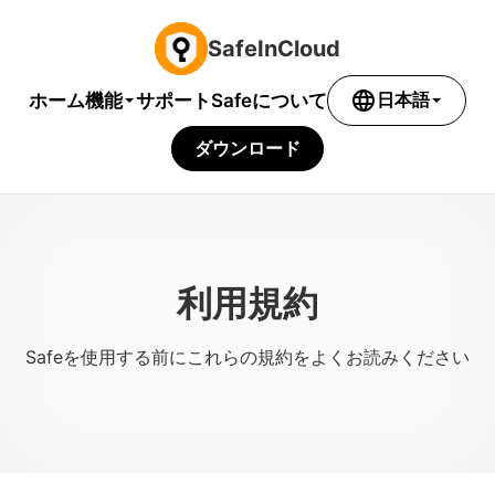
SafeInCloud
language
機能
ホーム
サポート
Safeについて
日本語
ダウンロード
利用規約
Safeを使用する前にこれらの規約をよくお読みください