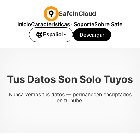
SafeInCloud
Inicio
Características
Soporte
Sobre Safe
language
Descargar
Español
Tus Datos Son Solo Tuyos
Nunca vemos tus datos — permanecen encriptados
en tu nube.