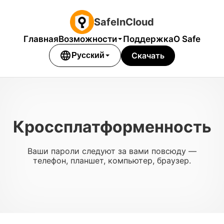
SafeInCloud
Главная
Возможности
Поддержка
О Safe
language
Скачать
Русский
Кроссплатформенность
Ваши пароли следуют за вами повсюду —
телефон, планшет, компьютер, браузер.