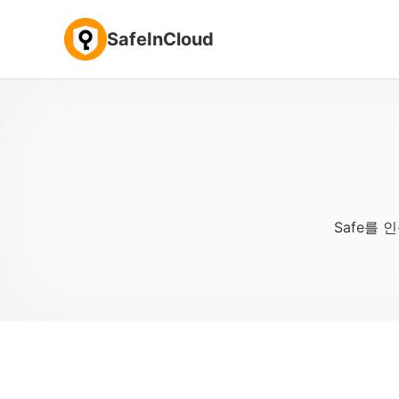
SafeInCloud
Safe를