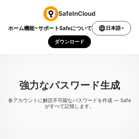
SafeInCloud
language
機能
ホーム
サポート
Safeについて
日本語
ダウンロード
強力なパスワード生成
各アカウントに解読不可能なパスワードを作成 — Safe
がすべて記憶します。