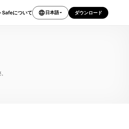
language
ダウンロード
ト
Safeについて
日本語
要。