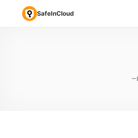
SafeInCloud
一