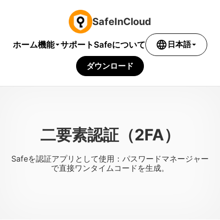
SafeInCloud
language
機能
ホーム
サポート
Safeについて
日本語
ダウンロード
二要素認証（2FA）
Safeを認証アプリとして使用：パスワードマネージャー
で直接ワンタイムコードを生成。