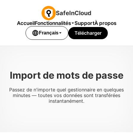
SafeInCloud
Accueil
Fonctionnalités
Support
À propos
language
Télécharger
Français
Import de mots de passe
Passez de n'importe quel gestionnaire en quelques
minutes — toutes vos données sont transférées
instantanément.