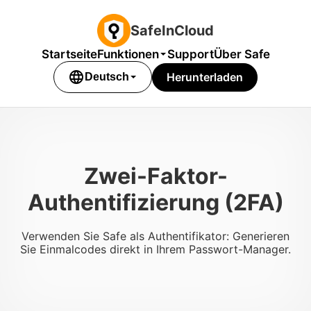
SafeInCloud
Startseite
Funktionen
Support
Über Safe
language
Herunterladen
Deutsch
Zwei-Faktor-
Authentifizierung (2FA)
Verwenden Sie Safe als Authentifikator: Generieren
Sie Einmalcodes direkt in Ihrem Passwort-Manager.