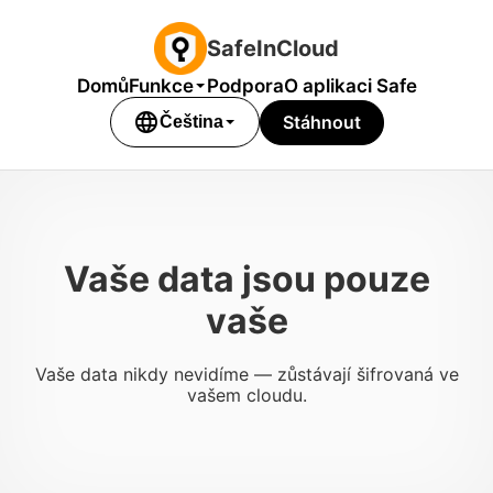
SafeInCloud
Domů
Funkce
Podpora
O aplikaci Safe
language
Stáhnout
Čeština
Vaše data jsou pouze
vaše
Vaše data nikdy nevidíme — zůstávají šifrovaná ve
vašem cloudu.