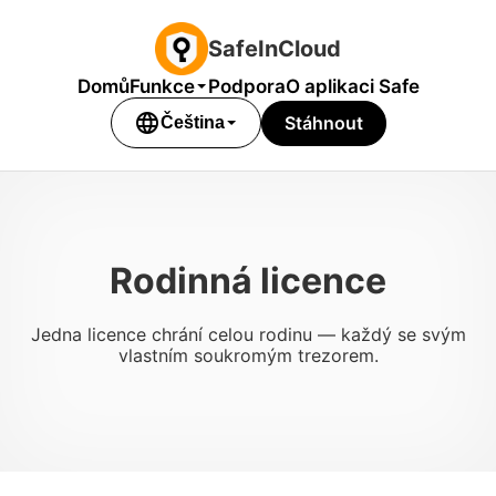
SafeInCloud
Domů
Funkce
Podpora
O aplikaci Safe
language
Stáhnout
Čeština
Rodinná licence
Jedna licence chrání celou rodinu — každý se svým
vlastním soukromým trezorem.